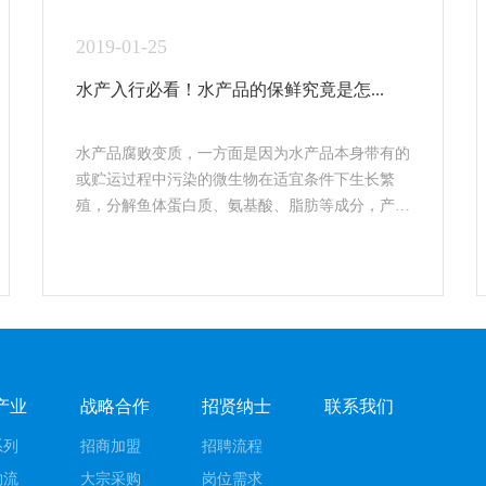
2019-01-25
水产入行必看！水产品的保鲜究竟是怎...
水产品腐败变质，一方面是因为水产品本身带有的
或贮运过程中污染的微生物在适宜条件下生长繁
殖，分解鱼体蛋白质、氨基酸、脂肪等成分，产
生...
产业
战略合作
招贤纳士
联系我们
系列
招商加盟
招聘流程
物流
大宗采购
岗位需求