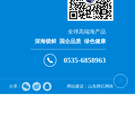
全球高端海产品
深海锁鲜 国企品质 绿色健康
0535-6858963
分享：
网站建设：
山东网亿网络