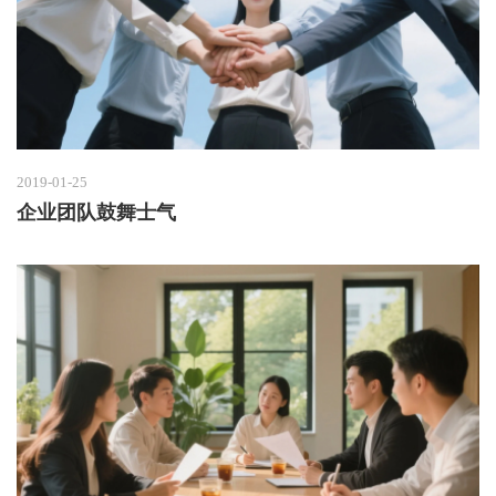
2019-01-25
企业团队鼓舞士气