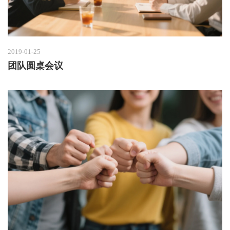
2019-01-25
团队圆桌会议